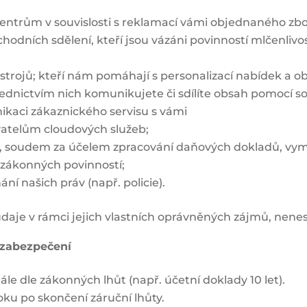
ntrům v souvislosti s reklamací vámi objednaného zboží
chodních sdělení, kteří jsou vázáni povinností mlčenlivo
rojů; kteří nám pomáhají s personalizací nabídek a o
ednictvím nich komunikujete či sdílíte obsah pomocí so
kaci zákaznického servisu s vámi
atelům cloudových služeb;
 soudem za účelem zpracování daňových dokladů, vym
h zákonných povinností;
 našich práv (např. policie).
 údaje v rámci jejich vlastních oprávněných zájmů, nen
 zabezpečení
le dle zákonných lhůt (např. účetní doklady 10 let).
oku po skončení záruční lhůty.