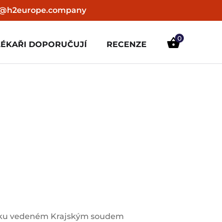
2europe.company
0
LÉKAŘI DOPORUČUJÍ
RECENZE
tříku vedeném Krajským soudem