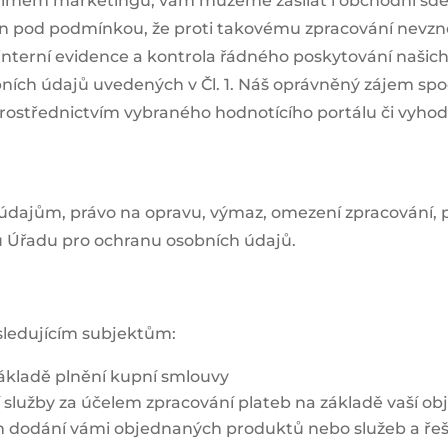
římém marketingu, vám můžeme zasílat i obchodní sděl
em jen pod podmínkou, že proti takovému zpracování ne
interní evidence a kontrola řádného poskytování našich
ch údajů uvedených v Čl. 1. Náš oprávněný zájem spočí
střednictvím vybraného hodnotícího portálu či vyho
 údajům, právo na opravu, výmaz, omezení zpracování, 
 u Úřadu pro ochranu osobních údajů.
ledujícím subjektům:
ákladě plnění kupní smlouvy
služby za účelem zpracování plateb na základě vaší ob
 dodání vámi objednaných produktů nebo služeb a řeše