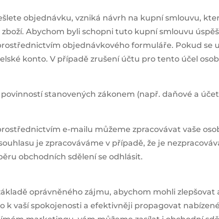
šlete objednávku, vzniká návrh na kupní smlouvu, která
 zboží. Abychom byli schopni tuto kupní smlouvu úspě
prostřednictvím objednávkového formuláře. Pokud se u
elské konto. V případě zrušení účtu pro tento účel os
 povinností stanovených zákonem (např. daňové a účetn
í prostřednictvím e-mailu můžeme zpracovávat vaše os
souhlasu je zpracováváme v případě, že je nezpracov
běru obchodních sdělení se odhlásit.
základě oprávněného zájmu, abychom mohli zlepšovat 
hlo k vaší spokojenosti a efektivněji propagovat nabízen