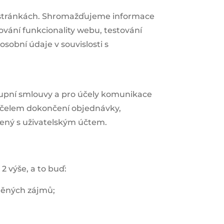
 stránkách. Shromažďujeme informace
vání funkcionality webu, testování
sobní údaje v souvislosti s
kupní smlouvy a pro účely komunikace
 účelem dokončení objednávky,
jený s uživatelským účtem.
2 výše, a to buď:
vněných zájmů;