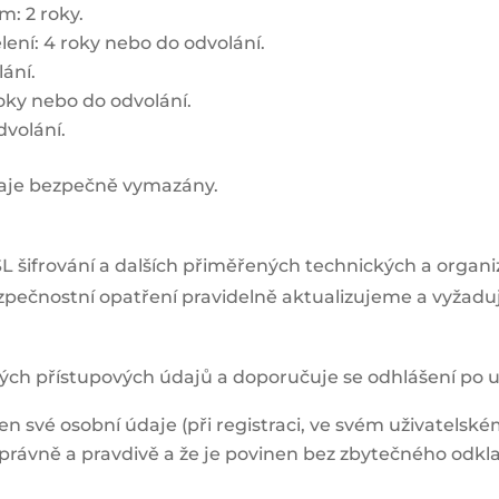
: 2 roky.
ení: 4 roky nebo do odvolání.
lání.
oky nebo do odvolání.
dvolání.
údaje bezpečně vymazány.
L šifrování a dalších přiměřených technických a organ
zpečnostní opatření pravidelně aktualizujeme a vyžaduj
ých přístupových údajů a doporučuje se odhlášení po u
en své osobní údaje (při registraci, ve svém uživatels
rávně a pravdivě a že je povinen bez zbytečného odkl