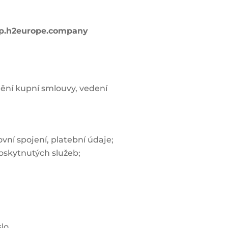
p.h2europe.company
nění kupní smlouvy, vedení
vní spojení, platební údaje;
oskytnutých služeb;
slo