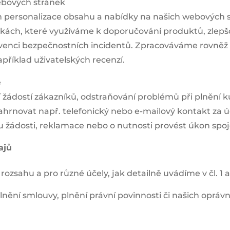
webových stránek
 personalizace obsahu a nabídky na našich webových
kách, které využíváme k doporučování produktů, zlepšo
evenci bezpečnostních incidentů. Zpracováváme rovněž o
říklad uživatelských recenzí.
e
 žádostí zákazníků, odstraňování problémů při plnění 
ahrnovat např. telefonický nebo e-mailový kontakt za
u žádosti, reklamace nebo o nutnosti provést úkon spo
ajů
sahu a pro různé účely, jak detailně uvádíme v čl. 1 a 
lnění smlouvy, plnění právní povinnosti či našich oprá