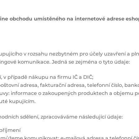
-line obchodu umístěného na internetové adrese
esho
upujícího v rozsahu nezbytném pro účely uzavření a pl
ingové komunikace. Jedná se zejména o tyto údaje:
í, v případě nákupu na firmu IČ a DIČ;
štovní adresa, fakturační adresa, telefonní číslo, banko
louvy: informace o zakoupených produktech a objemu p
uté kupujícím.
hodních sdělení, zpracováváme následující údaje:
 příjmení
 můžeme komunikovat: e-mailová adresa a telefonní čí