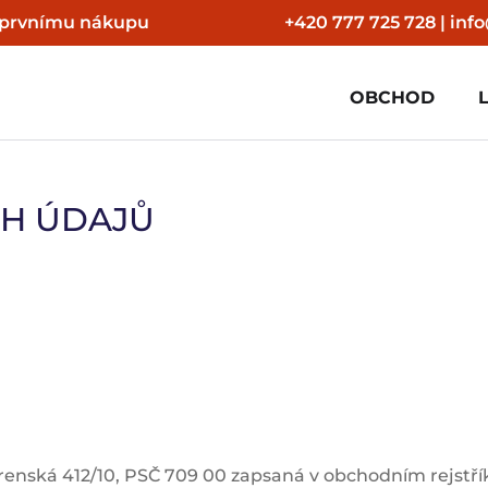
 prvnímu nákupu
+420 777 725 728 | info@h
OBCHOD
H ÚDAJŮ
várenská 412/10, PSČ 709 00 zapsaná v obchodním rejs