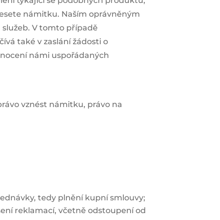
ení týkající se podobných produktů,
vznesete námitku. Naším oprávněným
 služeb. V tomto případě
vá také v zaslání žádosti o
dnocení námi uspořádaných
právo vznést námitku, právo na
jednávky, tedy plnění kupní smlouvy;
ní reklamací, včetně odstoupení od