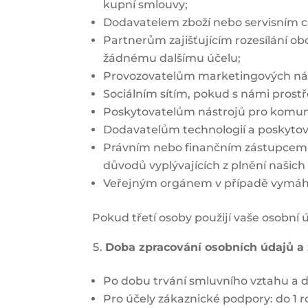
kupní smlouvy;
Dodavatelem zboží nebo servisním ce
Partnerům zajišťujícím rozesílání ob
žádnému dalšímu účelu;
Provozovatelům marketingových nást
Sociálním sítím, pokud s námi prostř
Poskytovatelům nástrojů pro komuni
Dodavatelům technologií a poskytov
Právním nebo finančním zástupcem,
důvodů vyplývajících z plnění našic
Veřejným orgánem v případě vymáhání
Pokud třetí osoby použijí vaše osobní
Doba zpracování osobních údajů a
Po dobu trvání smluvního vztahu a dá
Pro účely zákaznické podpory: do 1 r